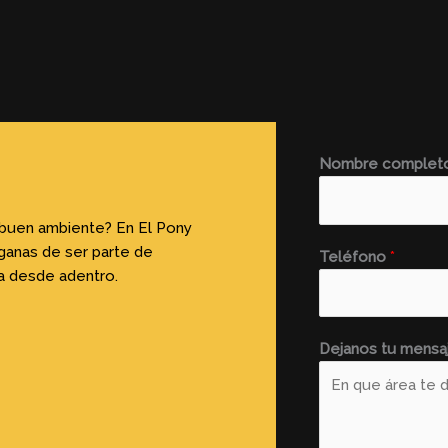
Nombre complet
l buen ambiente? En El Pony
ganas de ser parte de
Teléfono
*
ia desde adentro.
Dejanos tu mensa